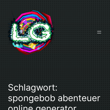
Zum
Inhalt
springen
Schlagwort:
spongebob abenteuer
online generator